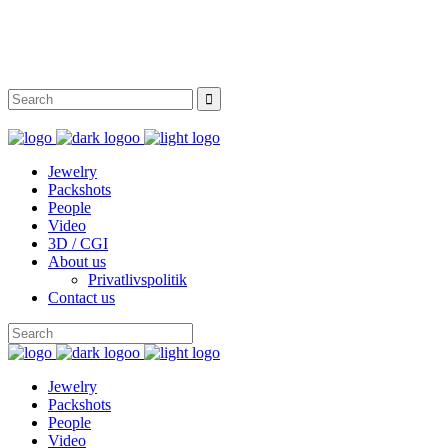
Instagram
Facebook
Twitter
Behance
Jewelry
Packshots
People
Video
3D / CGI
About us
Privatlivspolitik
Contact us
Jewelry
Packshots
People
Video